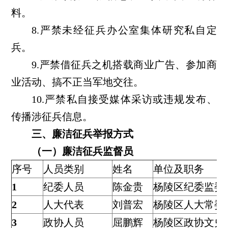
料。
8.严禁未经征兵办公室集体研究私自定
兵。
9.严禁借征兵之机搭载商业广告、参加商
业活动、搞不正当军地交往。
10.严禁私自接受媒体采访或违规发布、
传播涉征兵信息。
三、廉洁征兵举报方式
（一）廉洁征兵监督员
序号
人员类别
姓名
单位及职务
1
纪委人员
陈金贵
杨陵区纪委监委
2
人大代表
刘普宏
杨陵区人大常委
3
政协人员
屈鹏辉
杨陵区政协文史