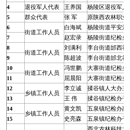
4
退役军人代表
王养国
杨陵区退役军人
5
群众代表
张 军
原陕西农林职业
6
白海斌
杨陵街道平安法
街道工作人员
7
赵宏录
杨陵街道纪检办
8
刘满利
李台街道邰西社
街道工作人员
9
陈超波
李台街道邰北社
10
冯世鹏
大寨街道纪检办
街道工作人员
11
屈晨阳
大寨街道纪检办
12
李立诚
揉谷镇人大办主
乡镇工作人员
13
王 伟
揉谷镇纪检办干
14
黄文凯
五泉镇纪检办副
乡镇工作人员
15
史亮森
五泉镇纪检办干
西北农林科技大