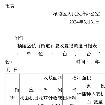
报表
杨陵区人民政府
办公室
2024年5月31日
附件
杨陵区镇（街道）夏收夏播调度日报表
（单位：亩、台/
套）
时间：
年
月
日
收获面积
播种面积
累
镇
应
当
累
当
入农
计播种
街
收面积
日收获
计收获
日播种
数量
面