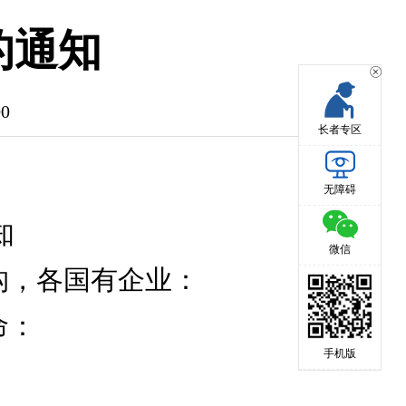
的通知
0
长者专区
无障碍
知
微信
构，各国有企业：
命：
手机版