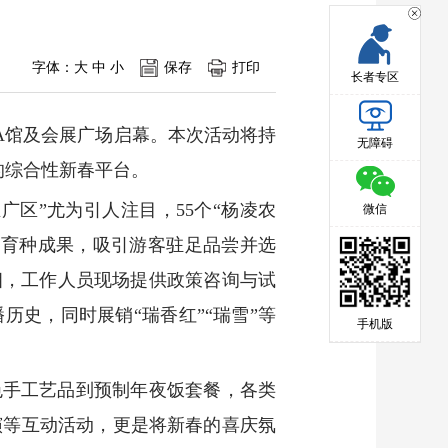
字体：
大
中
小
保存
打印
长者专区
会A馆及会展广场启幕。本次活动将持
无障碍
的综合性新春平台。
区”尤为引人注目，55个“杨凌农
微信
业育种成果，吸引游客驻足品尝并选
相，工作人员现场提供政策咨询与试
历史，同时展销“瑞香红”“瑞雪”等
手机版
特色手工艺品到预制年夜饭套餐，各类
演等互动活动，更是将新春的喜庆氛