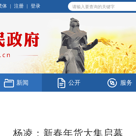
繁体
|
注册
|
登录
新闻
公开
服务
杨凌：新春年货大集启幕