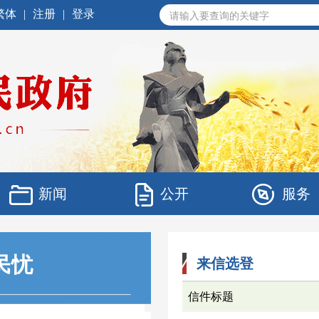
繁体
|
注册
|
登录
新闻
公开
服务
民忧
来信选登
信件标题