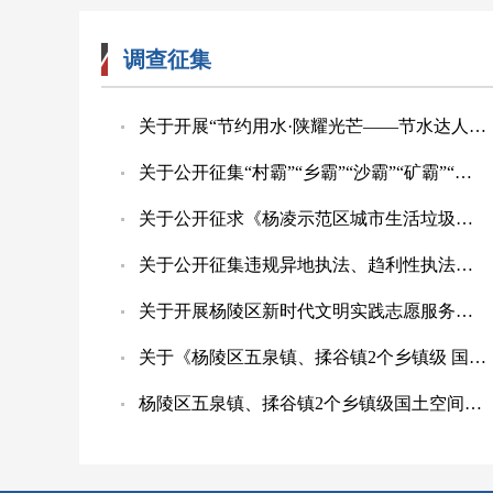
调查征集
关于开展“节约用水·陕耀光芒——节水达人讲节水”主题征集宣传活动的公告
关于公开征集“村霸”“乡霸”“沙霸”“矿霸”“街霸”“市霸”等突出黑恶违法犯罪线索的通告
关于公开征求《杨凌示范区城市生活垃圾处理收费标准（征求意见稿）》意见的公告
关于公开征集违规异地执法、趋利性执法及乱收费、乱罚款、乱检查、乱查封问题线索的公告
关于开展杨陵区新时代文明实践志愿服务品牌项目征集活动的通知
关于《杨陵区五泉镇、揉谷镇2个乡镇级 国土空间规划（2021-2035年）（公众征求意见稿）》公开征集意见建议结果的公示
杨陵区五泉镇、揉谷镇2个乡镇级国土空间规划（2021-2035年）公众征求意见稿公示