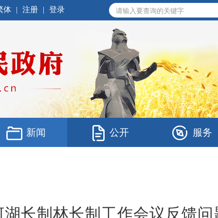
繁体
|
注册
|
登录
新闻
公开
服务
河湖长制林长制工作会议反馈问