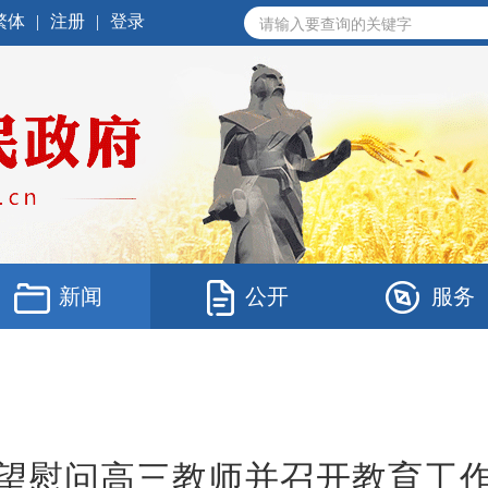
繁体
|
注册
|
登录
新闻
公开
服务
望慰问高三教师并召开教育工