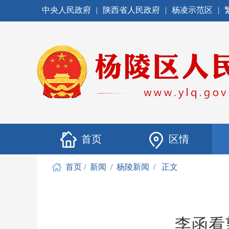
中央人民政府
|
陕西省人民政府
|
杨凌示范区
|
首页
区情
首页
/
新闻
/
杨陵新闻
/
正文
李函看