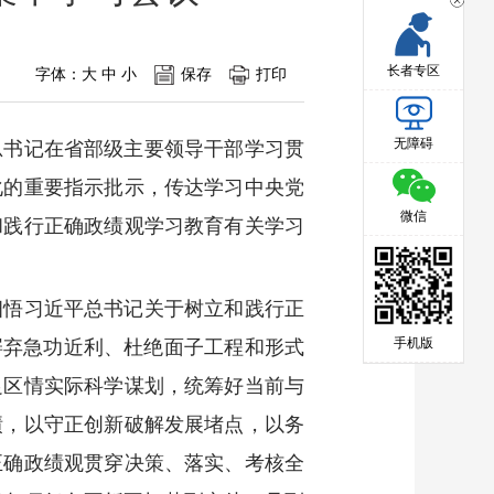
长者专区
字体：
大
中
小
保存
打印
无障碍
平总书记在省部级主要领导干部学习贯
化的重要指示批示，传达学习中央党
微信
和践行正确政绩观学习教育有关学习
细悟习近平总书记关于树立和践行正
手机版
摒弃急功近利、杜绝面子工程和形式
足区情实际科学谋划，统筹好当前与
绩，以守正创新破解发展堵点，以务
正确政绩观贯穿决策、落实、考核全