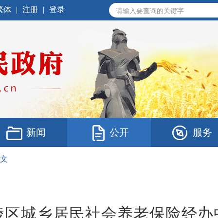
繁体
|
注册
|
登录
新闻
公开
服务
文
陵区城乡居民社会养老保险经办