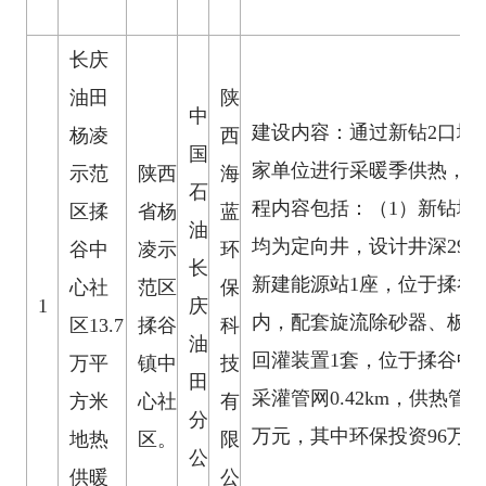
长庆
油田
陕
中
建设内容：通过新钻2口地
杨凌
西
国
家单位进行采暖季供热，总
示范
陕西
海
石
程内容包括：（1）新钻地
区揉
省杨
蓝
油
均为定向井，设计井深2900
谷中
凌示
环
长
新建能源站1座，位于揉谷
心社
范区
保
1
庆
内，配套旋流除砂器、板式
区13.7
揉谷
科
油
回灌装置1套，位于揉谷中
万平
镇中
技
田
采灌管网0.42km，供热管网
方米
心社
有
分
万元，其中环保投资96万元
地热
区。
限
公
供暖
公