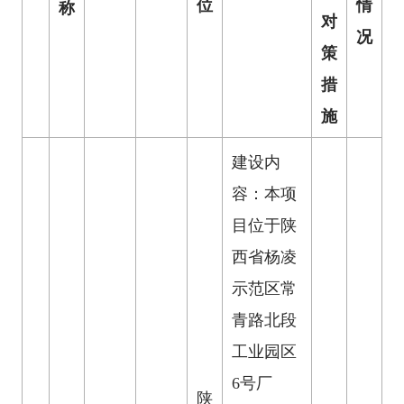
位
情
称
对
况
策
措
施
建设内
容：本项
目位于陕
西省杨凌
示范区常
青路北段
工业园区
6号厂
陕