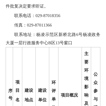
件批复决定要求听证。
联系电话：029-87018356
传真：029-87011366
联系地址：杨凌示范区新桥北路6号杨凌政务
大厦一层行政服务中心B区13号窗口
主
要
环
公
境
项
环
众
影
目
建设
建设
序
评
参
项目概况
响
号
单
与
名
地点
单位
及