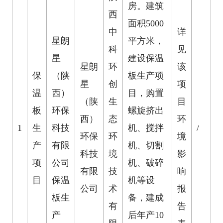
房。建筑
西
面积5000
中
详
星朗
平方米，
科
见
星
建设保温
星朗
环
该
保
（陕
板生产项
星
创
项
温
西）
目，购置
（陕
生
目
板
环保
螺旋挤出
西）
态
环
1
生
科技
机、搅拌
/
环保
环
境
产
有限
机、切割
科技
境
影
项
公司
机、破碎
有限
技
响
目
保温
机等设
公司
术
报
板生
备，建成
有
告
产
后年产10