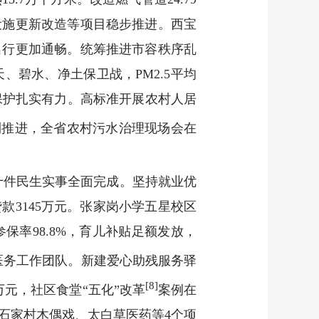
设施更新改造等项目稳步推进。西宝
出行更加通畅。统筹推进市容秩序乱
碧水、净土保卫战，PM2.5平均
物保护扎实有力。高标准开展农村人居
利推进，全省农村污水治理现场会在
十件民生实事全面完成。坚持就业优
贷款3145万元。张家岗小学五星校区
率98.8%，育儿补贴足额发放，
秀医务工作团队。新建爱心助残服务驿
[8]
万元，社区食堂“五化”改革
案例在
石家村木偶戏、太白草医药等4个项