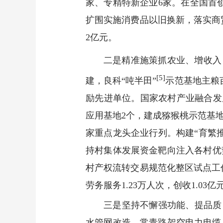
家、专精特新企业6家。在全国首创
扩围实施消费品以旧换新，落实商贸
2亿元。
二是精准施策抓农业、增收入
[5]
建，良科“吨半田”
示范基地主粮
励先进单位。国家农村产业融合发展
应用基地2个，建成猕猴桃示范基地
家重点龙头企业行列。构建“育繁推一
持村集体发展资金靶向注入各村优
村产权流转交易规范化整区试点工作
劳务服务1.23万人次，创收1.03
三是坚持不懈强功能、提品质
水管网改造、常青路架空电力电缆入