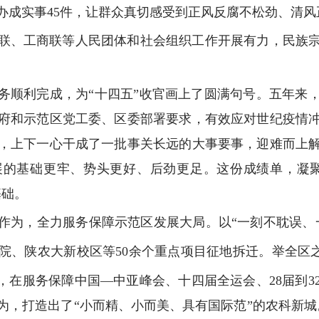
办成实事45件，让群众真切感受到正风反腐不松劲、清风
联、工商联等人民团体和社会组织工作开展有力，民族
标任务顺利完成，为“十四五”收官画上了圆满句号。五年
府和示范区党工委、区委部署要求，有效应对世纪疫情
，上下一心干成了一批事关长远的大事要事，迎难而上
展的基础更牢、势头更好、后劲更足。这份成绩单，凝聚
基础。
作为，全力服务保障示范区发展大局。以“一刻不耽误、
院、陕农大新校区等50余个重点项目征地拆迁。举全区之
，在服务保障中国—中亚峰会、十四届全运会、28届到3
为，打造出了“小而精、小而美、具有国际范”的农科新城