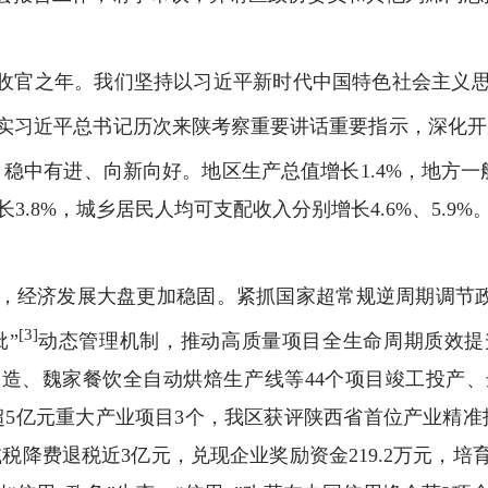
”收官之年。我们坚持以习近平新时代中国特色社会主义
实习近平总书记历次来陕考察重要讲话重要指示，深化开展
稳中有进、向新向好。地区生产总值增长1.4%，地方一般
3.8%，城乡居民人均可支配收入分别增长4.6%、5.9%
，经济发展大盘更加稳固。紧抓国家超常规逆周期调节政策
[3]
批”
动态管理机制，推动高质量项目全生命周期质效提
造、魏家餐饮全自动烘焙生产线等44个项目竣工投产、
超5亿元重大产业项目3个，我区获评陕西省首位产业精
减税降费退税近3亿元，兑现企业奖励资金219.2万元，培