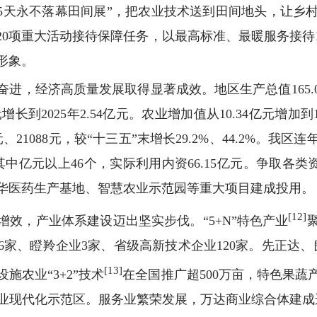
65天永不落幕田间展”，把农业技术送到田间地头，让
0项重大活动接待保障任务，以最高标准、最暖服务接待1
形象。
进，经济高质量发展取得显著成效。地区生产总值165.05
增长到2025年2.54亿元。农业增加值从10.34亿元增加到
、21088元，较“十三五”末增长29.2%、44.2%。
中亿元以上46个，实际利用内资66.15亿元。争取各类资金
华医药生产基地、智慧农业示范园等重大项目建成投用。
[12]
效，产业体系建设迈出坚实步伐。“5+N”特色产业
6家、瞪羚企业3家、省级高新技术企业120家。先正达、良
[13]
施农业“3+2”技术
在全国推广超500万亩，特色果
业现代化示范区。服务业繁荣发展，万达商业综合体建成运