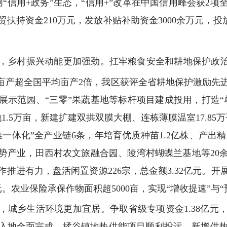
“信用+政务”生态，“信用+”改革在中国信用峰会获2
扶持资金210万元，发放补贴补助资金3000余万元，投放
，乡村振兴动能更加强劲。扛牢粮食安全和耕地保护政治
亩产超全国平均亩产2倍，我区获评全省耕地保护激励先
示范园、“三零”果蔬基地等标杆项目建成投用，打造“
1.5万亩，新建扩建双拱双膜大棚、连栋薄膜温室17.85
体化”全产业链6条，年培育优质种苗1.2亿株、产出精品果
势产业，田西村农文旅融合园、陵湾村蝴蝶兰基地等20
推进有力，盘活闲置资源226宗，总金额3.32亿元。开展
亿元。农业保险承保作物面积超5000亩，实现“增收提速”与
，城乡生活环境更加宜居。争取省级专项资金1.38亿元
地全面完成。揉谷镇地热供能项目顺利投运、新增供热13.