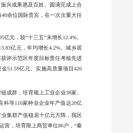
乡村振兴成果惠及百姓。圆满完成上合
40余位国
际贵宾，在一次次重大任
亿元，较“十三五”末增长12.4%。
13.83亿元，年均增长4.2%。城乡居
我区连年获评示范区年度目标责任考核先进
51.59亿元。实施高质量项目426
聚链成群，培育规上工业企业38家、
科等110家种业企业年产值达20亿
蔬产业集群产值稳居十亿元方阵，我区
营，培育限上商贸单位86户，“秦