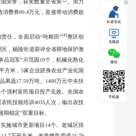
项全国荣誉，获奖数量全省第一。加力
消费券89.4万元，直接带动消费超
长者专区
[4]
责任，全面启动“吨粮田”
整区创
无障碍
进区，杨陵街道获评全省耕地保护激
单品冠军”示范园10个，机械化熟化
微信
万平方米，5家企业跻身农业产业化国
蔬17.59万吨。1400万元中央扶
余个强村富民项目投产见效。全国农
手机版
农民技能培训4035人次，输出农技
“预期稳定”双重目标。
，实施城市更新项目14个。老城区排
7万平方米。改造燃气管道24.79