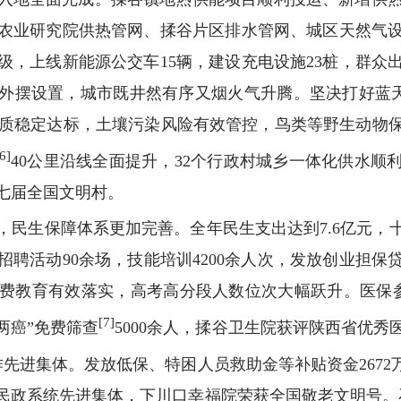
来农业研究院供热管网、揉谷片区排水管网、城区天然气
级，上线新能源公交车15辆，建设充电设施23桩，群众
外摆设置，城市既井然有序又烟火气升腾。坚决打好蓝天、
面水质稳定达标，土壤污染风险有效管控，鸟类等野生动
[6]
40公里沿线全面提升，32个行政村城乡一体化供水顺
七届全国文明村。
，民生保障体系更加完善。全年民生支出达到7.6亿元，
招聘活动90余场，技能培训4200余人次，发放创业担保
费教育有效落实，高考高分段人数位次大幅跃升。医保参保
[7]
两癌”免费筛查
5000余人，揉谷卫生院获评陕西省优
先进集体。发放低保、特困人员救助金等补贴资金2672
民政系统先进集体，下川口幸福院荣获全国敬老文明号。