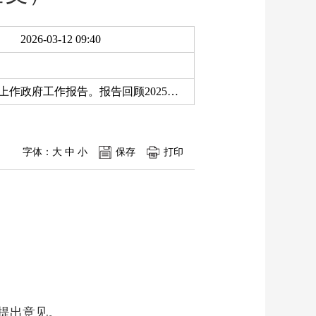
2026-03-12 09:40
2026年3月3日，杨陵区人民政府区长李朝喜在杨陵区第十届人民代表大会第五次会议上作政府工作报告。报告回顾2025年工作，涉及经济、农业、城乡建设、民生、安全等方面成果，总结过去五年发展成就。明确“十五五”时期主要任务，包括产业强区、...
字体：
大
中
小
保存
打印
提出意见。