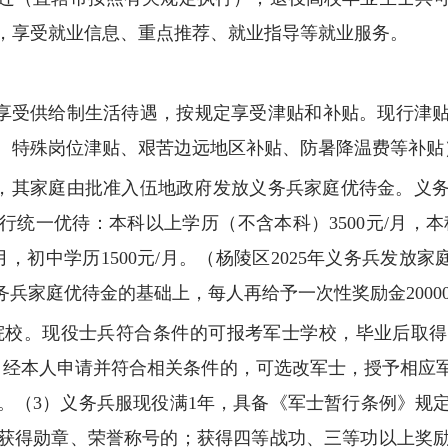
，享受就业信息、重点推荐、就业指导等就业服务。
间享受供给制生活待遇，按规定享受津贴和补贴。现行津贴
贴、特殊岗位津贴、艰苦边远地区补贴、防暑降温费等补贴
间，其家庭由批准入伍地政府发放义务兵家庭优待金。义
统一优待：本科以上学历（不含本科）3500元/月，本科
元/月，初中学历1500元/月。（杨陵区2025年义务兵发放家
务兵家庭优待金的基础上，每人再给予一次性奖励金2000
士院校。现役士兵符合条件的可报考军士学校，毕业后取
，经本人申请并符合相关条件的，可选改军士，授予相应
。（3）义务兵服现役满1年，具备《军士暂行条例》规
获得勋章、荣誉称号的；获得四等战功、三等功以上奖