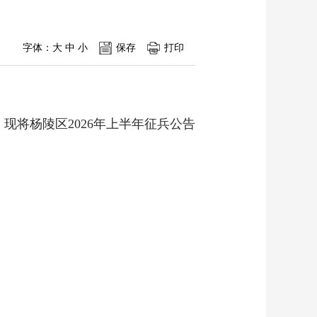
字体：
大
中
小
保存
打印
，现将杨陵区2026年上半年征兵公告