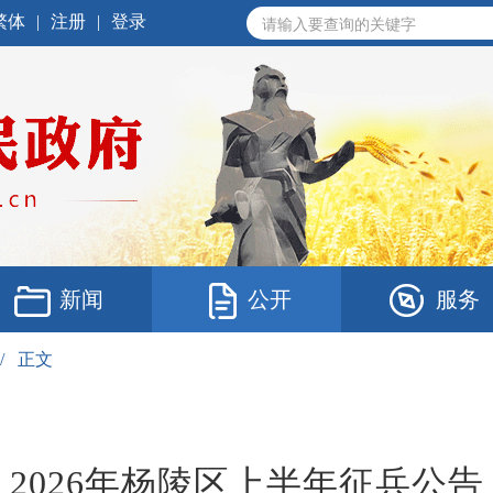
繁体
|
注册
|
登录
新闻
公开
服务
/
正文
2026年杨陵区上半年征兵公告