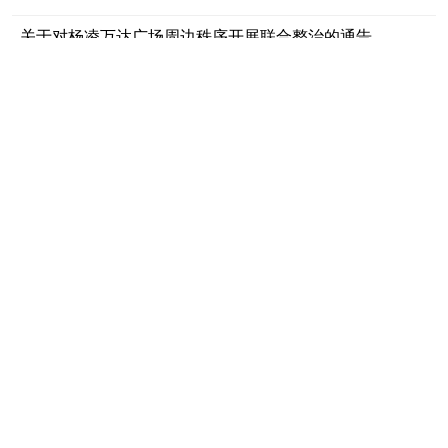
关于对杨凌万达广场周边秩序开展联合整治的通告
交管杨陵大队、城管执法局
2026-04-09
杨陵区2026年民生实事项目公告
杨陵区人民政府
2026-03-24
关于公布杨陵区综合性涉企收费目录清单的公告
区发改局
2026-03-24
2026年杨凌示范区事业单位公开招聘工作人员公告
杨凌示范区人力资源和社会保障局
2026-02-10
陕西省2026年统一考试录用公务员公告
陕西省公务员局
2026-01-27
杨陵区2026年上半年廉洁征兵公告
杨陵区人民政府征兵办公室
2026-01-19