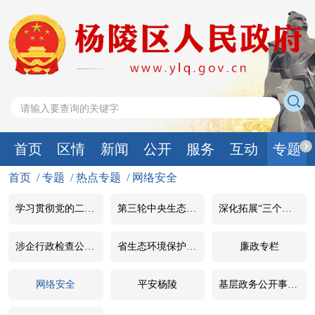
首页
区情
新闻
公开
服务
互动
专题
首页
/
专题
/
热点专题
/
网络安全
学习贯彻党的二十届四中全会精神
第三轮中央生态环境保护督察
深化拓展“三个年”活动 聚焦聚力打好“八场硬仗”
涉企行政检查公示专栏
省生态环境保护督察整改
廉政专栏
网络安全
平安杨陵
基层政务公开事项标准目录