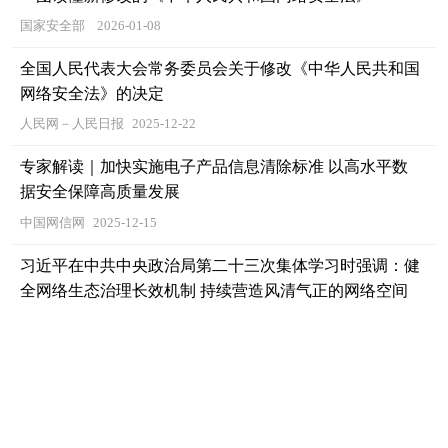
国家安全部
2026-01-08
全国人民代表大会常务委员会关于修改《中华人民共和国
网络安全法》的决定
人民网－人民日报
2025-12-22
专家解读｜加快实施电子产品信息清除标准 以高水平数
据安全保障高质量发展
中国网信网
2025-12-15
习近平在中共中央政治局第二十三次集体学习时强调：健
全网络生态治理长效机制 持续营造风清气正的网络空间
新华社
2025-12-02
省委宣讲团来杨凌示范区宣讲党的二十届四中全会精神
杨凌发布
2025-11-19
杨陵区开展“中医防糖 健康相伴”文明实践进社区（农