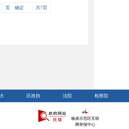
页
共7页
大
区政协
法院
检察院
杨凌示范区互联
网举报中心