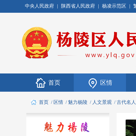
中央人民政府
|
陕西省人民政府
|
杨凌示范区
|
首页
区情
首页
/
区情
/
魅力杨陵
/
人文景观
/
古代名人